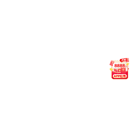
2026世界杯线上平台（中国）登录入
口 站点导航索引
汇总 2026世界杯线上平台（中国）登录入口 核心页
面、专题栏目与近期更新。
首页
App下载
关于我们
隐私政策
用户协议
XML站点地图
RSS 订阅
内容分类入口
› 体育看点
› 周最佳
› 女足联赛