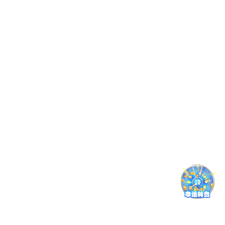
到，在那些精密仪器与冰冷数据背
后，一场关于人类潜能极限的“静默
战争”早已打响。在足球这项看似狂
野的运动中，科学与理性的触角已
无孔不入，而其中最具...
关于「2026世界杯李刚仁迎战
墨西哥禁区跑位是否聪明热词
分析」
在世界杯的舞台上，每一个瞬间都
可能被历史铭记，而每一个决策都
可能成为赛后争论的焦点。2026年
美加墨世界杯的赛场上，韩国队与
墨西哥队的一场小组赛激战正酣，
韩国球星李刚仁在禁区内的跑位选
择，犹如一块投入平静...
关于「I组挪威迎战法国索尔洛
特连续冲刺效率是否足以牵制