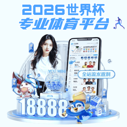
2026世界杯线上平台（中国）登录入口
· 数据平台
首版移动 A...
世界杯 - 国...
看过的直播、...
体育看点
周最佳
女足联赛
世界杯 - 国际足联官方中
文网站
流量不够用？世界杯 - 国际足联官方中文网站
App 省流模式帮你省。
看过的直播、回...